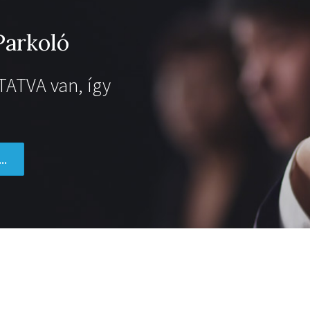
Parkoló
TATVA van, így
..