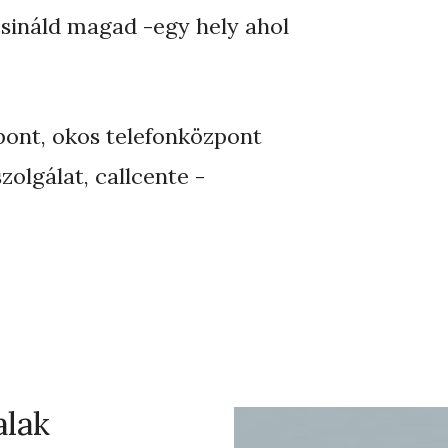
csináld magad -egy hely ahol
pont, okos telefonközpont
zolgálat, callcente -
alak