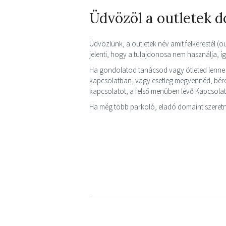
Üdvözöl a outletek 
Üdvözlünk, a outletek név amit felkerestél (o
jelenti, hogy a tulajdonosa nem használja, 
Ha gondolatod tanácsod vagy ötleted lenne 
kapcsolatban, vagy esetleg megvennéd, bérel
kapcsolatot, a felső menüben lévő Kapcsola
Ha még több parkoló, eladó domaint szeretn