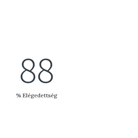
100
% Elégedettség