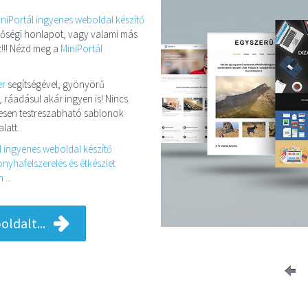
iniPortál ingyenes weboldal készítő
minőségi honlapot, vagy valami más
!!! Nézd meg a
MiniPortál
er
segítségével, gyönyörű
, ráadásul akár ingyen is! Nincs
eljesen testreszabható sablonok
latt.
l ingyenes weboldal készítő
nyhafelszerelés és étkészlet
...
ldalt...