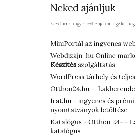
Neked ajánljuk
Szeretnénk a figyelmedbe ajánlani egy-két nagyo
MiniPortál az ingyenes web
Webdizájn
.hu Online mark
Készítés
szolgáltatás
WordPress tárhely
és telje
Otthon24.hu - Lakberende
Irat.hu - ingyenes és prém
nyomtatványok letöltése
Katalógus - Otthon 24- - L
katalógus