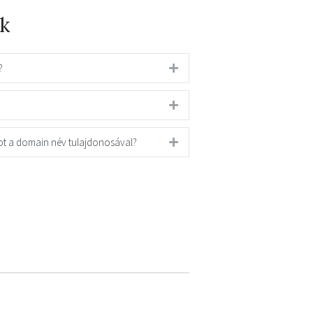
k
?
ot a domain név tulajdonosával?