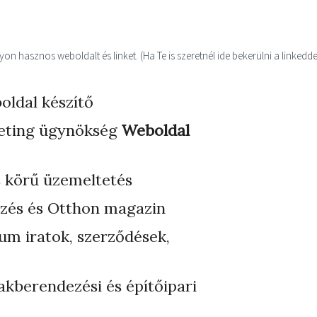
n hasznos weboldalt és linket. (Ha Te is szeretnél ide bekerülni a linkedde
oldal készítő
eting ügynökség
Weboldal
s körű üzemeltetés
zés és Otthon magazin
ium iratok, szerződések,
akberendezési és építőipari