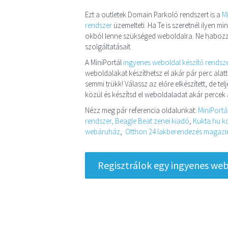
Ezt a outletek Domain Parkoló rendszert is a
M
rendszer
üzemelteti. Ha Te is szeretnél ilyen 
okból lenne szükséged weboldalra. Ne habozz
szolgáltatásait.
A MiniPortál
ingyenes weboldal készítő rendsz
weboldalakat készíthetsz el akár pár perc alatt
semmi trükk! Válassz az előre elkészített, de t
közül és készítsd el weboldaladat akár percek a
Nézz meg pár referencia oldalunkat:
MiniPortá
rendszer,
Beagle Beat zenei kiadó
,
Kukta.hu ko
webáruház
,
Otthon 24 lakberendezés magazin 
Regisztrálok egy ingyenes webo