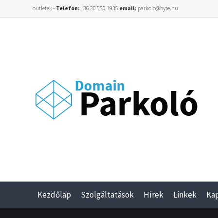
outletek -
Telefon:
+36 30 550 1935
email:
parkolo@byte.hu
Kezdőlap
Szolgáltatások
Hírek
Linkek
Ka