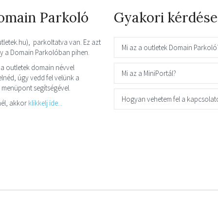
domain Parkoló
Gyakori kérdése
utletek.hu), parkoltatva van. Ez azt
Mi az a outletek Domain Parkoló
így a Domain Parkolóban pihen.
a outletek domain névvel
Mi az a MiniPortál?
néd, úgy vedd fel velünk a
t menüpont segítségével.
Hogyan vehetem fel a kapcsolat
él, akkor
klikkelj ide...